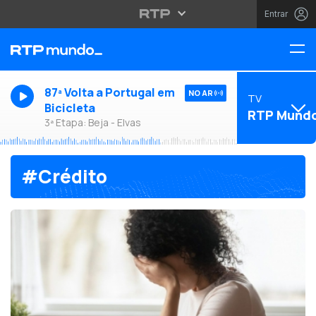
Entrar
87ª Volta a Portugal em
NO AR
TV
Bicicleta
RTP Mund
3ª Etapa: Beja - Elvas
#Crédito