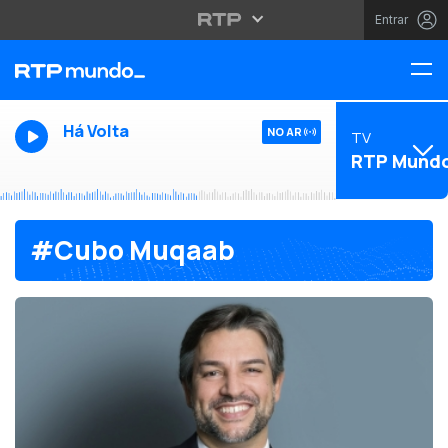
Entrar
Há Volta
NO AR
TV
RTP Mund
#Cubo Muqaab