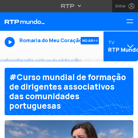
Entrar
Romaria do Meu Coração
NO AR
TV
RTP Mund
#Curso mundial de formação
de dirigentes associativos
das comunidades
portuguesas