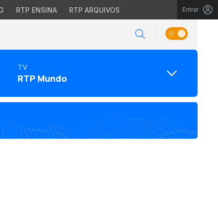
G
RTP ENSINA
RTP ARQUIVOS
Entrar
TV
RTP Mundo