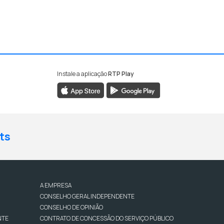
Instale a aplicação
RTP Play
ts
A EMPRESA
CONSELHO GERAL INDEPENDENTE
CONSELHO DE OPINIÃO
NTE
CONTRATO DE CONCESSÃO DO SERVIÇO PÚBLICO