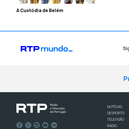
A Custódia de Belém
Si
P
NOTÍCIAS
DESPORTO
TELEVISÃO
RÁDIO