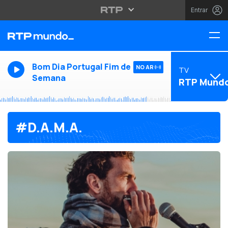
Entrar
Bom Dia Portugal Fim de
NO AR
TV
Semana
RTP Mund
#D.A.M.A.