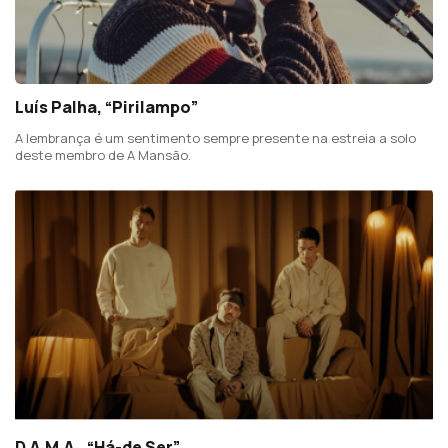
Luís Palha, “Pirilampo”
A lembrança é um sentimento sempre presente na estreia a solo
deste membro de A Mansão.
D.A.M.A., “Há-de Ser”