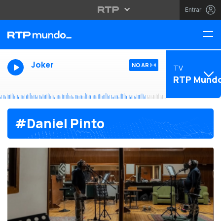
Entrar
Joker
NO AR
TV
RTP Mund
#Daniel Pinto