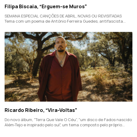
Filipa Biscaia, “Erguem-se Muros”
SEMANA ESPECIAL CANÇÕES DE ABRIL, NOVAS OU REVISITADAS
Tema com um poema de António Ferreira Guedes, antifascista
militante na oposição contra a ditadura, que é um pedido do autor
para lutarmos pela liberdade.
Ricardo Ribeiro, “Vira-Voltas”
Do novo álbum, "Terra Que Vale O Céu”, "um disco de Fados nascido
Além-Tejo e inspirado pelo sul", um tema composto pelo próprio
Ricardo Ribeiro, com letra de Francisco Guimarães.