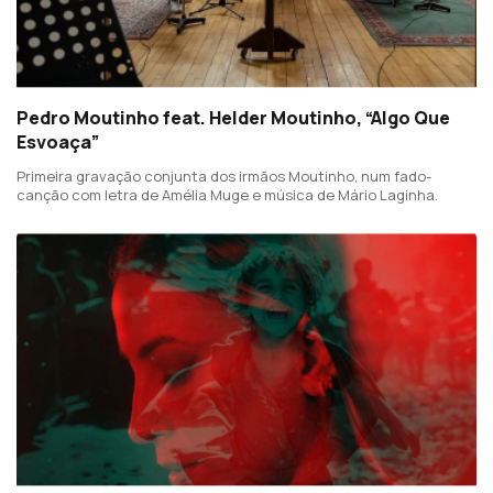
Pedro Moutinho feat. Helder Moutinho, “Algo Que
Esvoaça”
Primeira gravação conjunta dos irmãos Moutinho, num fado-
canção com letra de Amélia Muge e música de Mário Laginha.