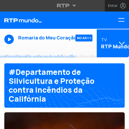
Entrar
Romaria do Meu Coração
NO AR
TV
RTP Mund
#Departamento de
Silvicultura e Proteção
contra Incêndios da
Califórnia