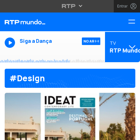
Entrar
Siga a Dança
NO AR
TV
RTP Mund
#Design