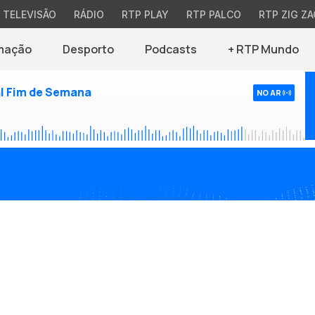
TELEVISÃO
RÁDIO
RTP PLAY
RTP PALCO
RTP ZIG ZA
mação
Desporto
Podcasts
+ RTP Mundo
l Fim de Semana
NO AR