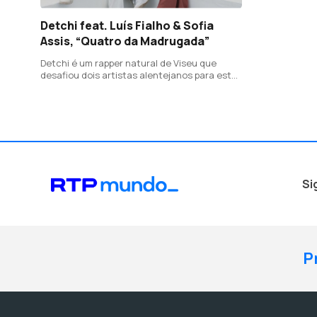
Detchi feat. Luís Fialho & Sofia
Assis, “Quatro da Madrugada”
Detchi é um rapper natural de Viseu que
desafiou dois artistas alentejanos para este
novo single, que junta, numa canção, o hip
hop, a pop e o cante alentejano. Inclui um
excerto da moda "Eu Ouvi O Passarinho".
Si
P