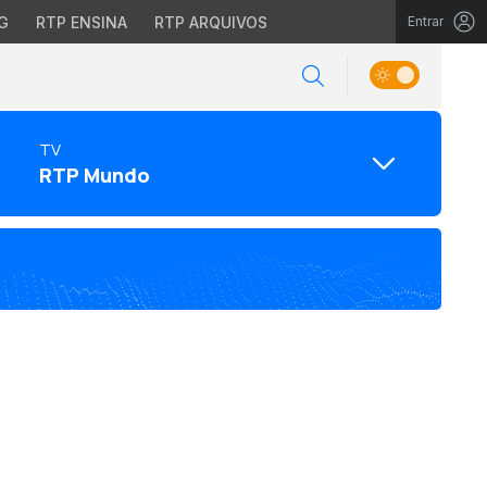
G
RTP ENSINA
RTP ARQUIVOS
Entrar
TV
RTP Mundo