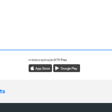
Instale a aplicação
RTP Play
ts