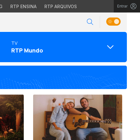
G
RTP ENSINA
RTP ARQUIVOS
Entrar
TV
RTP Mundo