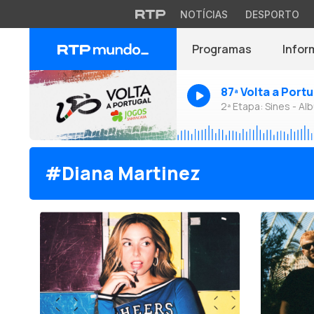
NOTÍCIAS
DESPORTO
Programas
Infor
87ª Volta a Port
2ª Etapa: Sines - Alb
#Diana Martinez