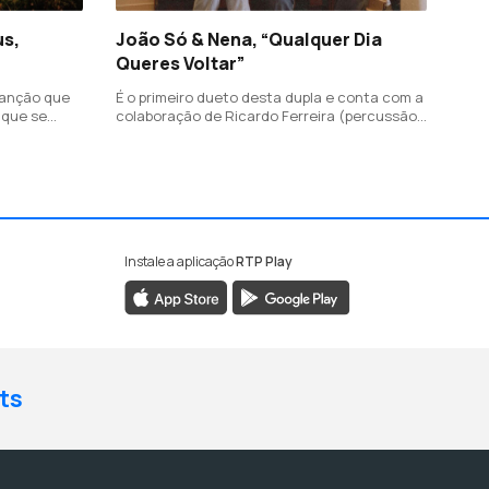
us,
João Só & Nena, “Qualquer Dia
Queres Voltar”
canção que
É o primeiro dueto desta dupla e conta com a
 que se
colaboração de Ricardo Ferreira (percussão,
as que
programação, teclados e guitarras), Rui
tar sempre
Ribeiro (piano e cordas) e Diana Martinez nos
coros.
Instale a aplicação
RTP Play
ts