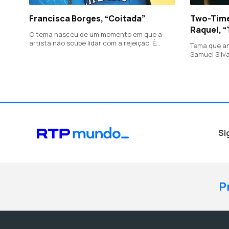
Francisca Borges, “Coitada”
Two-Time
Raquel, “
O tema nasceu de um momento em que a
artista não soube lidar com a rejeição. É
Tema que an
sobre as comparações, as inseguranças e as
Samuel Silv
narrativas que inventamos para fugir dessa
(trombone) 
realidade
cantora can
Si
P