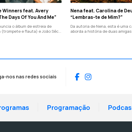
 Winners feat. Avery
Nena feat. Carolina de De
The Days Of You And Me”
“Lembras-te de Mim?”
uncia o álbum de estreia de
Da autoria de Nena, esta é uma 
a (trompete e flauta) e João Sêco
aborda a história de duas amigas
feito em colaboração com a
afastaram ao longo do tempo, m
adiana Avery Raquel.
independentemente disso vão es
presentes na vida uma da outra.
Facebook
Instagram
ga-nos nas redes sociais
rogramas
Programação
Podcas