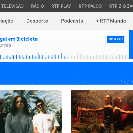
TELEVISÃO
RÁDIO
RTP PLAY
RTP PALCO
RTP ZIG ZA
mação
Desporto
Podcasts
+ RTP Mundo
ugal em Bicicleta
NO AR
ufeira