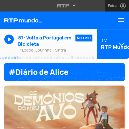
Entrar
87ª Volta a Portugal em
NO AR
TV
Bicicleta
RTP Mund
1ª Etapa: Lourinhã - Sintra
#Diário de Alice