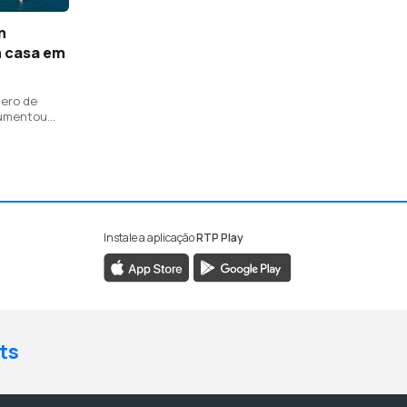
m
 casa em
mero de
aumentou
Instale a aplicação
RTP Play
ts