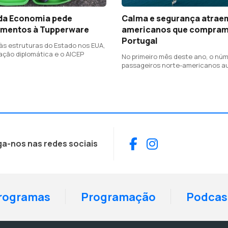
 da Economia pede
Calma e segurança atrae
imentos à Tupperware
americanos que compram
Portugal
 às estruturas do Estado nos EUA,
ação diplomática e o AICEP
No primeiro mês deste ano, o nú
passageiros norte-americanos 
18,8%
Facebook
Instagram
ga-nos nas redes sociais
rogramas
Programação
Podcas