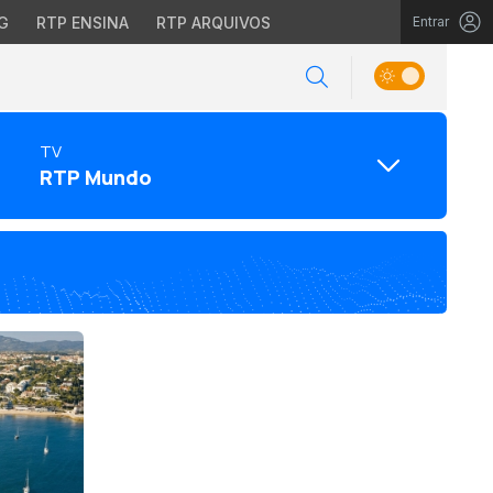
G
RTP ENSINA
RTP ARQUIVOS
Entrar
TV
RTP Mundo