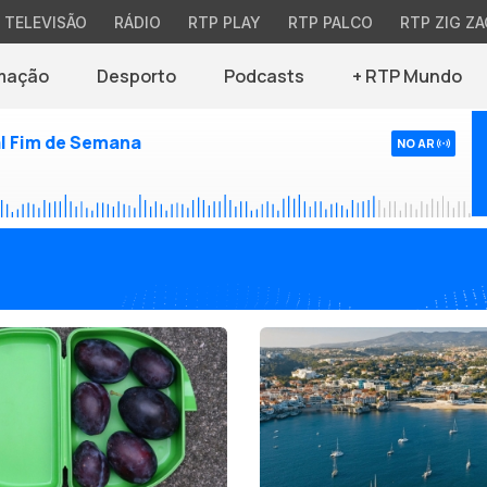
TELEVISÃO
RÁDIO
RTP PLAY
RTP PALCO
RTP ZIG ZA
mação
Desporto
Podcasts
+ RTP Mundo
l Fim de Semana
NO AR