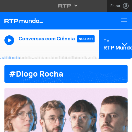
Entrar
Conversas com Ciência
NO AR
TV
RTP Mund
#Diogo Rocha