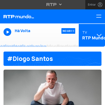
Entrar
Há Volta
NO AR
TV
RTP Mund
#Diogo Santos