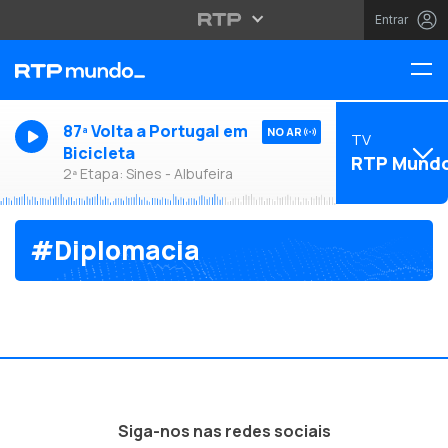
Entrar
87ª Volta a Portugal em
NO AR
TV
Bicicleta
RTP Mund
2ª Etapa: Sines - Albufeira
#Diplomacia
Siga-nos nas redes sociais