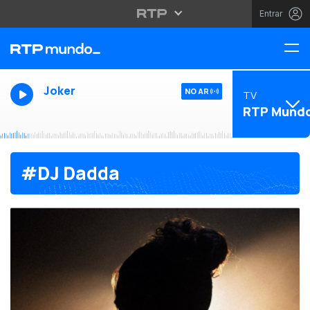
Entrar
Joker
NO AR
TV
RTP Mund
#DJ Dadda