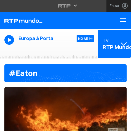
Entrar
Europa à Porta
NO AR
TV
RTP Mund
#Eaton