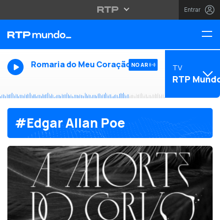
Entrar
Romaria do Meu Coração
NO AR
TV
RTP Mund
#Edgar Allan Poe