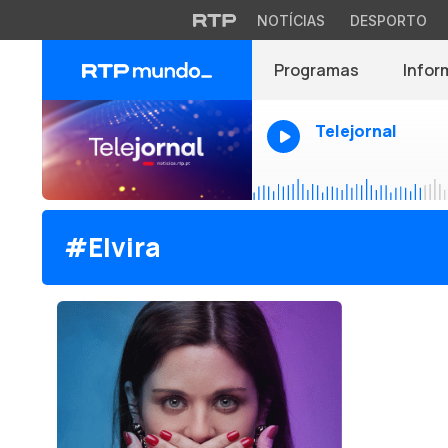
NOTÍCIAS
DESPORTO
Programas
Infor
Telejornal
#Elvira