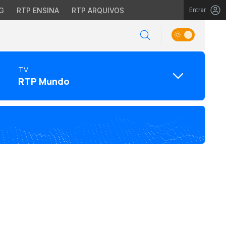
G
RTP ENSINA
RTP ARQUIVOS
Entrar
TV
RTP Mundo