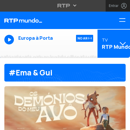
Entrar
Europa à Porta
NO AR
TV
RTP Mund
#Ema & Gui