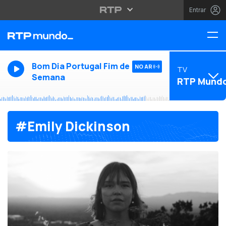
Entrar
Bom Dia Portugal Fim de
NO AR
TV
Semana
RTP Mund
#Emily Dickinson