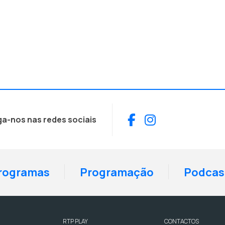
Facebook
Instagram
ga-nos nas redes sociais
rogramas
Programação
Podcas
RTP PLAY
CONTACTOS