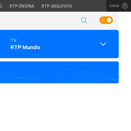
G
RTP ENSINA
RTP ARQUIVOS
Entrar
TV
RTP Mundo