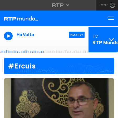
Entrar
Há Volta
NO AR
TV
RTP Mund
#Ercuis