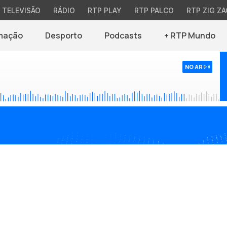
TELEVISÃO
RÁDIO
RTP PLAY
RTP PALCO
RTP ZIG ZA
mação
Desporto
Podcasts
+ RTP Mundo
NO AR