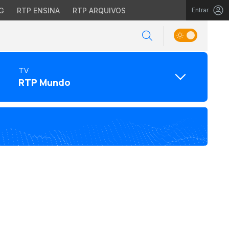
G
RTP ENSINA
RTP ARQUIVOS
Entrar
TV
RTP Mundo