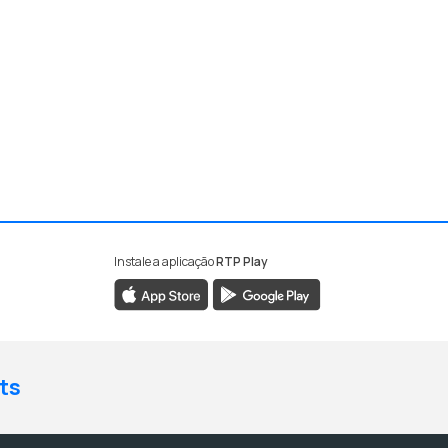
Instale a aplicação
RTP Play
ts