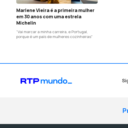
Marlene Vieira é a primeira mulher
em 30 anos com uma estrela
Michelin
“Vai marcar a minha carreira, e Portugal,
porque é um país de mulheres cozinheiras"
Si
P