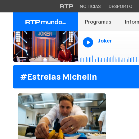
NOTÍCIAS
DESPORTO
Programas
Infor
Joker
#Estrelas Michelin