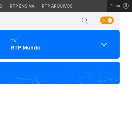
G
RTP ENSINA
RTP ARQUIVOS
Entrar
TV
RTP Mundo