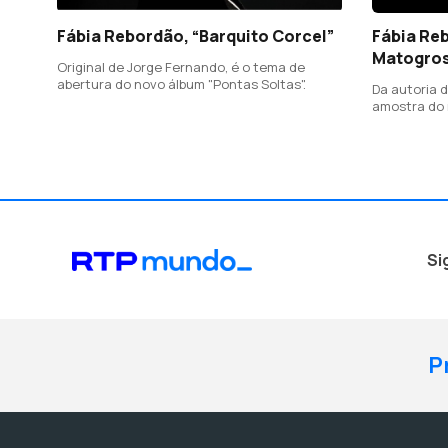
Fábia Rebordão, “Barquito Corcel”
Fábia Reb
Matogros
Original de Jorge Fernando, é o tema de
abertura do novo álbum "Pontas Soltas".
Da autoria d
amostra do n
editar em M
guitarra por
e Pedro Soar
Si
P