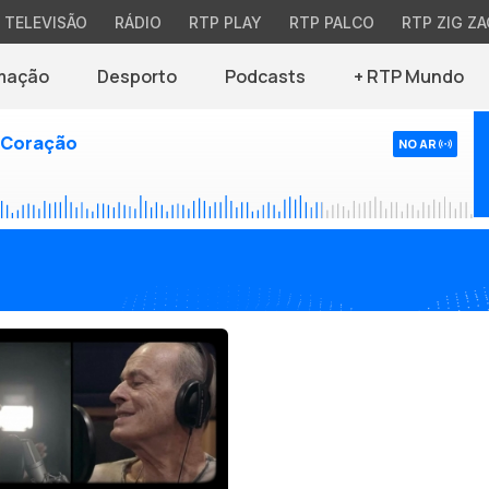
TELEVISÃO
RÁDIO
RTP PLAY
RTP PALCO
RTP ZIG ZA
mação
Desporto
Podcasts
+ RTP Mundo
 Coração
NO AR