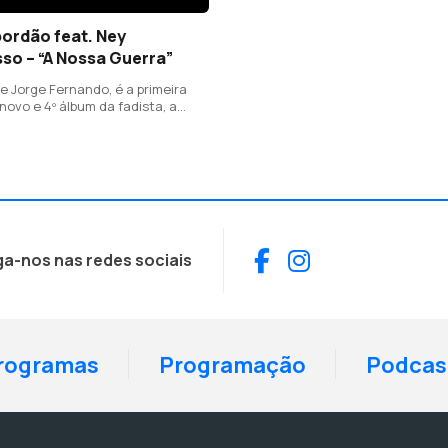
ordão feat. Ney
so – “A Nossa Guerra”
e Jorge Fernando, é a primeira
ovo e 4º álbum da fadista, a
arço, e conta com André Dias na
tuguesa, Kapa de Freitas no baixo
es na Viola.
Facebook
Instagram
ga-nos nas redes sociais
rogramas
Programação
Podcas