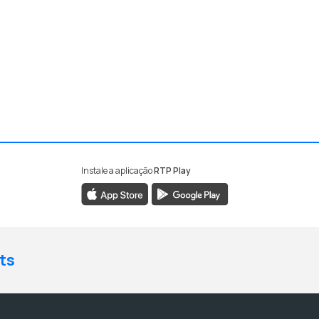
Instale a aplicação
RTP Play
ts