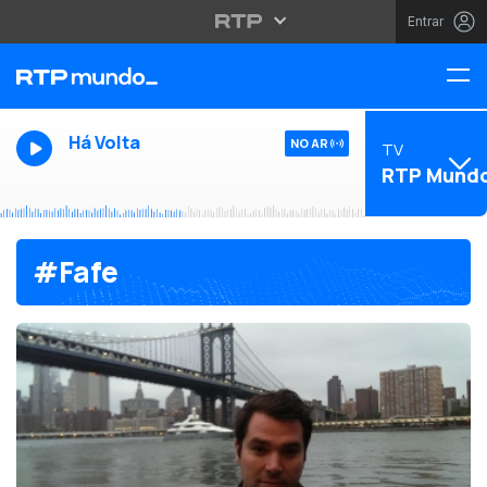
Entrar
Há Volta
NO AR
TV
RTP Mund
#Fafe