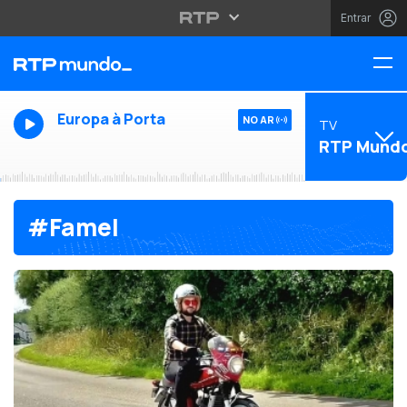
Entrar
Europa à Porta
NO AR
TV
RTP Mund
#Famel