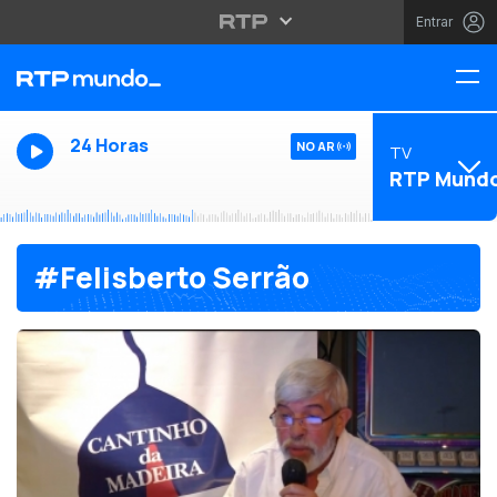
Entrar
24 Horas
NO AR
TV
RTP Mund
#Felisberto Serrão