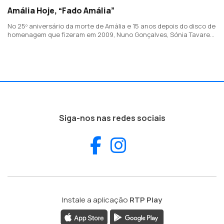
Amália Hoje, “Fado Amália”
No 25º aniversário da morte de Amália e 15 anos depois do disco de
homenagem que fizeram em 2009, Nuno Gonçalves, Sónia Tavares,
Paulo Praça e Fernando Ribeiro estão de volta com este projeto.
Este é o 1º single.
Siga-nos nas redes sociais
Facebook
Instagram
Instale a aplicação
RTP Play