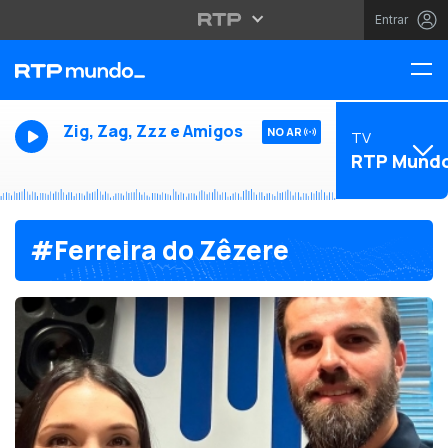
Entrar
Zig, Zag, Zzz e Amigos
NO AR
TV
RTP Mund
#Ferreira do Zêzere