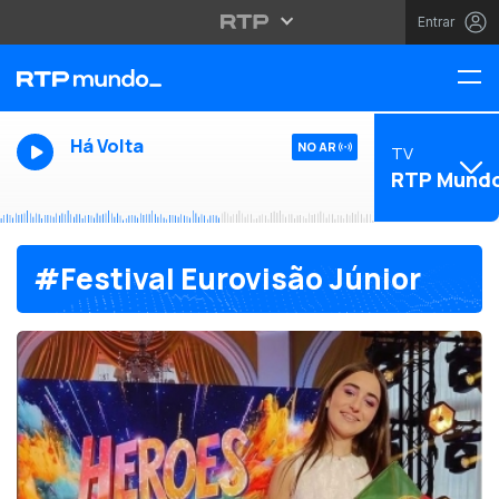
Entrar
Há Volta
NO AR
TV
RTP Mund
#Festival Eurovisão Júnior