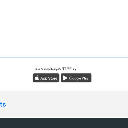
Instale a aplicação
RTP Play
ts