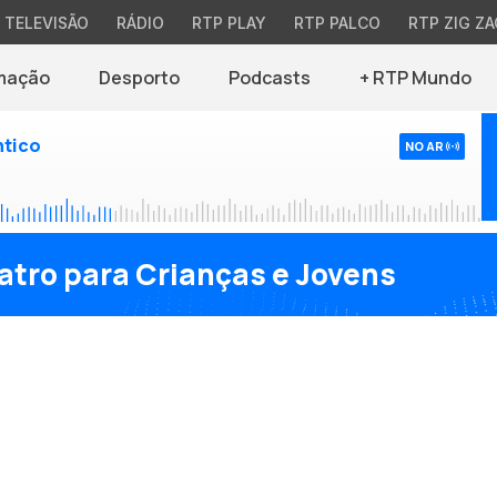
TELEVISÃO
RÁDIO
RTP PLAY
RTP PALCO
RTP ZIG ZA
mação
Desporto
Podcasts
+ RTP Mundo
ntico
NO AR
atro para Crianças e Jovens