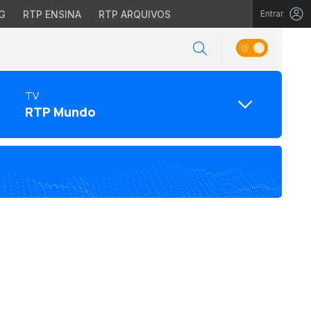
G
RTP ENSINA
RTP ARQUIVOS
Entrar
TV
RTP Mundo