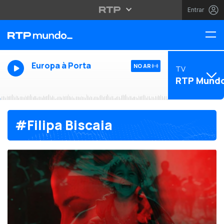
Entrar
Europa à Porta
NO AR
TV
RTP Mund
#Filipa Biscaia