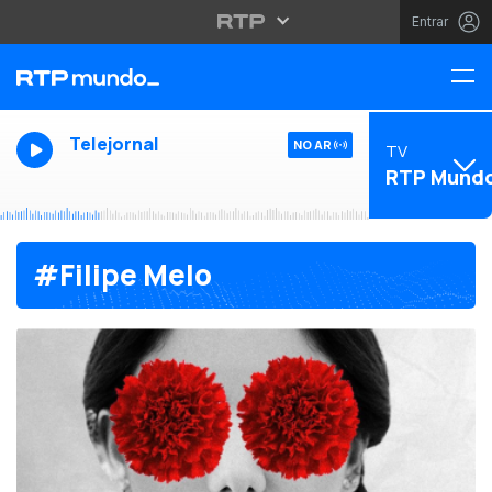
Entrar
Telejornal
NO AR
TV
RTP Mund
#Filipe Melo