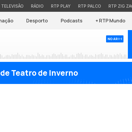
TELEVISÃO
RÁDIO
RTP PLAY
RTP PALCO
RTP ZIG ZA
mação
Desporto
Podcasts
+ RTP Mundo
NO AR
 de Teatro de Inverno