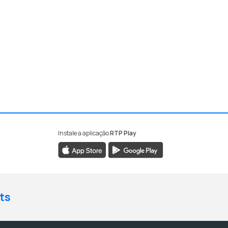
Instale a aplicação
RTP Play
ts