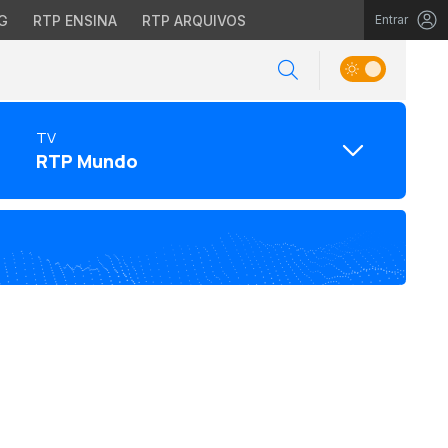
G
RTP ENSINA
RTP ARQUIVOS
Entrar
TV
RTP Mundo