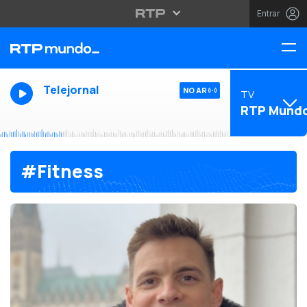
Entrar
Telejornal
NO AR
TV
RTP Mund
#Fitness