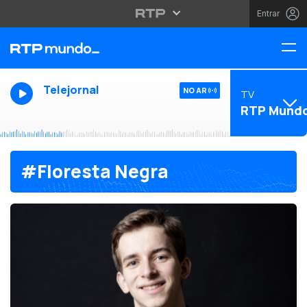
Entrar
Telejornal
NO AR
TV
RTP Mund
#Floresta Negra