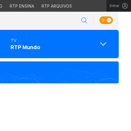
G
RTP ENSINA
RTP ARQUIVOS
Entrar
TV
RTP Mundo