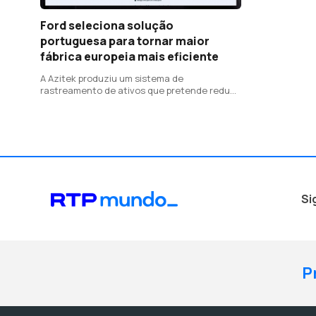
Ford seleciona solução
portuguesa para tornar maior
fábrica europeia mais eficiente
A Azitek produziu um sistema de
rastreamento de ativos que pretende reduzir
até 7 % das perdas de itens de transporte
retornáveis
Si
P