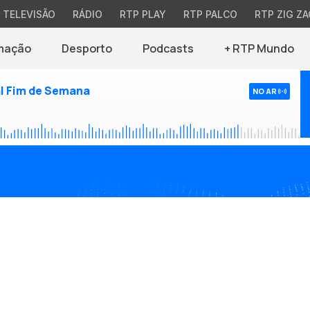
TELEVISÃO
RÁDIO
RTP PLAY
RTP PALCO
RTP ZIG ZA
mação
Desporto
Podcasts
+ RTP Mundo
l Fim de Semana
NO AR