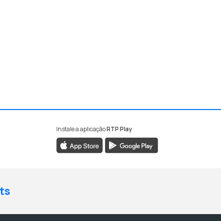
Instale a aplicação
RTP Play
ts