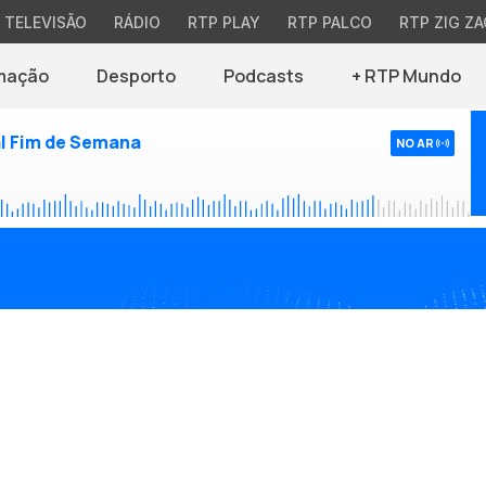
TELEVISÃO
RÁDIO
RTP PLAY
RTP PALCO
RTP ZIG ZA
mação
Desporto
Podcasts
+ RTP Mundo
l Fim de Semana
NO AR