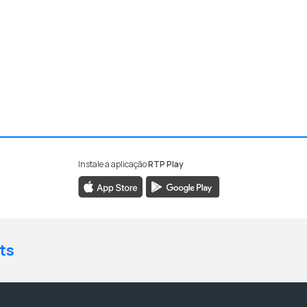
Instale a aplicação
RTP Play
ts