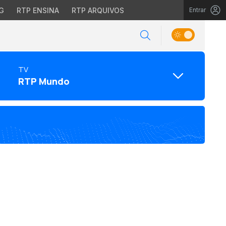
G
RTP ENSINA
RTP ARQUIVOS
Entrar
TV
RTP Mundo