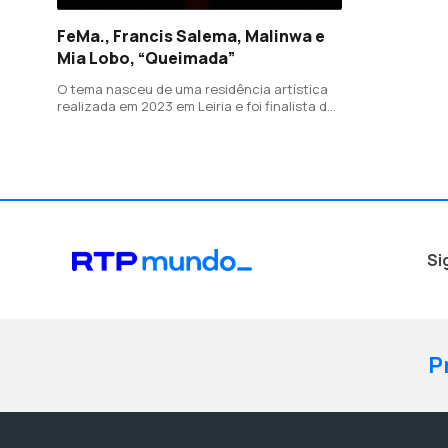
FeMa., Francis Salema, Malinwa e
Mia Lobo, “Queimada”
O tema nasceu de uma residência artística
realizada em 2023 em Leiria e foi finalista da
Mostra Nacional de Jovens Criadores do
Gerador em 2024.
Si
P