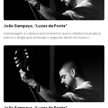
João Sampayo, “Luzes da Ponte”
Homenagem a Lisboa e aos momentos que a cidade nos propícia,
este é o single que antecipa o segundo álbum do músico,
compositor e produtor lisboeta.
João Sampayo, “Luzes da Ponte”