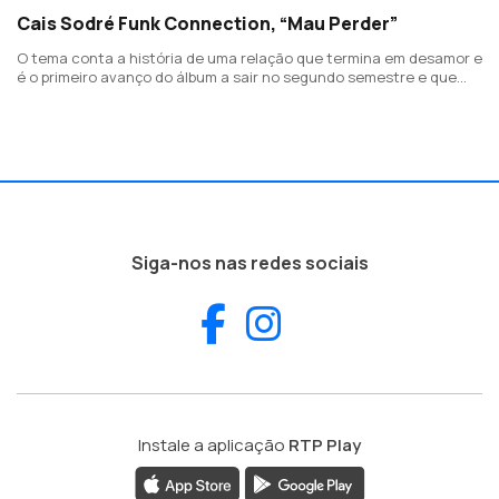
Cais Sodré Funk Connection, “Mau Perder”
O tema conta a história de uma relação que termina em desamor e
é o primeiro avanço do álbum a sair no segundo semestre e que
dará início a um novo capítulo da história do grupo, com temas
inéditos cantados em português.
Siga-nos nas redes sociais
Facebook
Instagram
Instale a aplicação
RTP Play