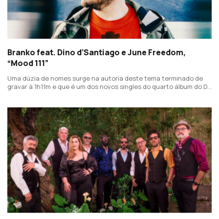
Branko feat. Dino d’Santiago e June Freedom,
“Mood 111”
Uma dúzia de nomes surge na autoria deste tema terminado de
gravar à 1h11m e que é um dos novos singles do quarto álbum do Dj
e produtor, de título "Soma".