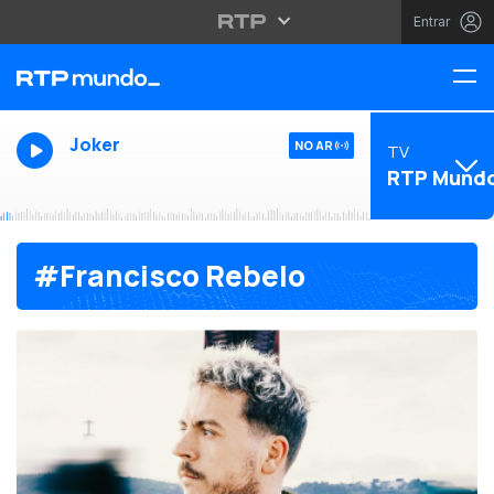
Entrar
Joker
NO AR
TV
RTP Mund
#Francisco Rebelo