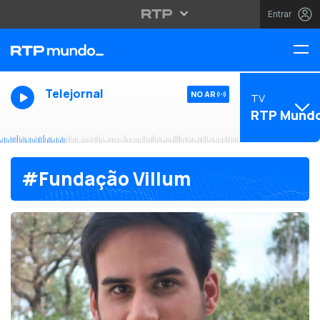
Entrar
Telejornal
NO AR
TV
RTP Mund
#Fundação Villum