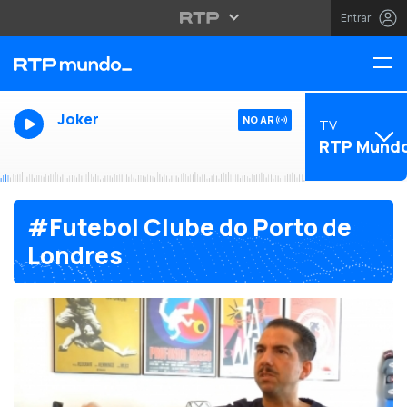
Entrar
Joker
NO AR
TV
RTP Mund
#Futebol Clube do Porto de
Londres