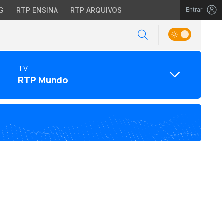
G
RTP ENSINA
RTP ARQUIVOS
Entrar
TV
RTP Mundo