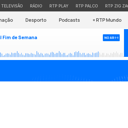
TELEVISÃO
RÁDIO
RTP PLAY
RTP PALCO
RTP ZIG ZA
mação
Desporto
Podcasts
+ RTP Mundo
l Fim de Semana
NO AR