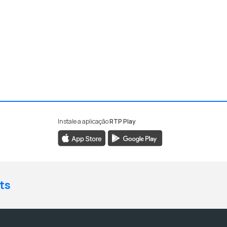
Instale a aplicação
RTP Play
ts