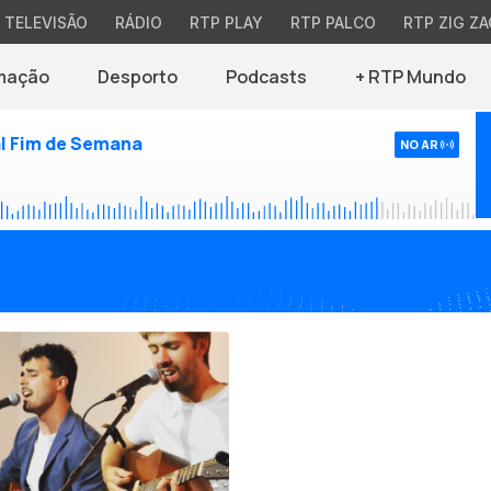
TELEVISÃO
RÁDIO
RTP PLAY
RTP PALCO
RTP ZIG ZA
mação
Desporto
Podcasts
+ RTP Mundo
l Fim de Semana
NO AR