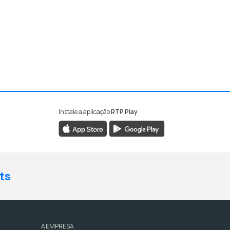
Instale a aplicação
RTP Play
ts
A EMPRESA