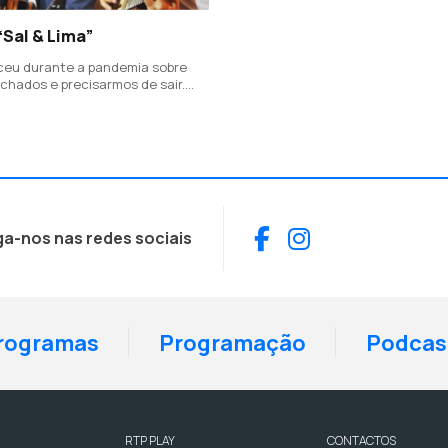
“Sal & Lima”
ceu durante a pandemia sobre
chados e precisarmos de sair.
rupo mudou o foco e pegou nela
da hoje em dia é tão frenética
 noite de festa torna-se
Facebook
Instagram
ga-nos nas redes sociais
rogramas
Programação
Podcas
RTP PLAY
CONTACTOS