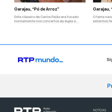
Garajau, “Pó de Arroz”
Garajau, 
Este clássico de Carlos Paião era tocado
O tema nas
normalmente nos concertos da dupla e,
estarmos fe
perante o impacto que tinha junto do publico,
Depois, o g
decidiu agora gravá-lo.
porque "a vi
que ter uma
essencial.”
Si
P
NOTÍCIAS