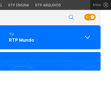
G
RTP ENSINA
RTP ARQUIVOS
Entrar
TV
RTP Mundo