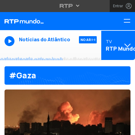
Entrar
Notícias do Atlântico
NO AR
TV
RTP Mund
#Gaza