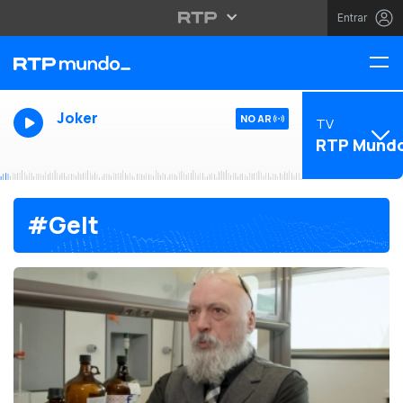
Entrar
Joker
NO AR
TV
RTP Mund
#Gelt