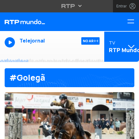
Entrar
Telejornal
NO AR
TV
RTP Mund
#Golegã