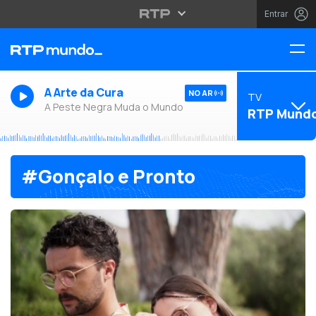
Entrar
A Arte da Cura
NO AR
TV
A Peste Negra Muda o Mundo
RTP Mund
#Gonçalo e Pronto