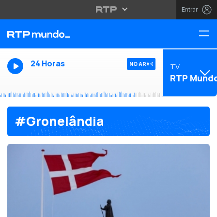
Entrar
24 Horas
NO AR
TV
RTP Mund
#Gronelândia